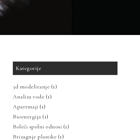
Kategorije
3d modeliranje
(1)
Analiza vode
(1)
Apartmaji
(1)
Bioenergija
(1)
Boleči spolni odnosi
(1)
Brizagnje plastike
(1)