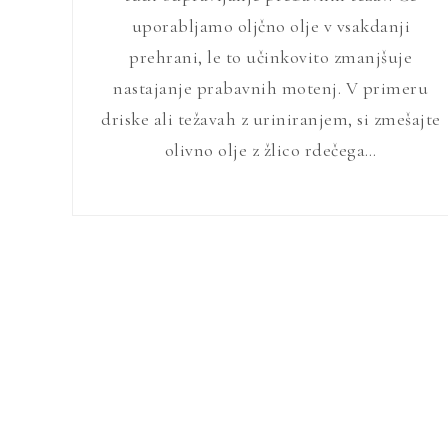
uporabljamo oljčno olje v vsakdanji
prehrani, le to učinkovito zmanjšuje
nastajanje prabavnih motenj. V primeru
driske ali težavah z uriniranjem, si zmešajte
olivno olje z žlico rdečega…