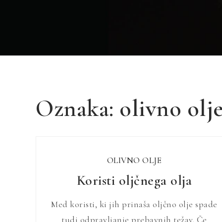
Oznaka:
olivno olj
OLIVNO OLJE
Koristi oljčnega olja
Med koristi, ki jih prinaša oljčno olje spade
tudi odpravljanje prebavnih težav. Če