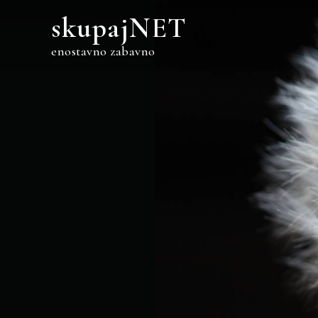
Skip
skupajNET
to
content
enostavno zabavno