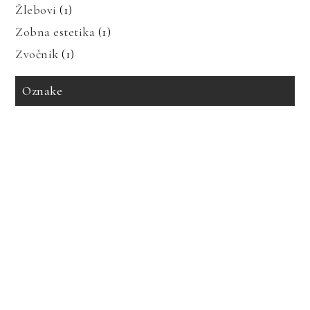
Žlebovi
(1)
Zobna estetika
(1)
Zvočnik
(1)
Oznake
avto zavarovanje
bioenergija
bolezni in prehrana
bolečine v mišicah
dedne bolezni
geotermalna energija
glavobol
gosti lasje
imitacija marmorja
izdelava tiskanih vezij
izpadanje las
karantena
keramika imitacija marmorja
keramika za kopalnico
kopalnica
led luči
nakup avta
obnovljivi viri