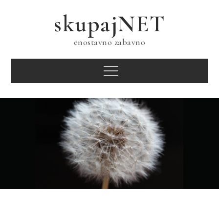
Skip
skupajNET
to
content
enostavno zabavno
Menu