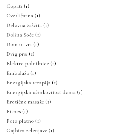
Copati
(1)
Cvetličarna
(1)
Delovna zaščita
(1)
Dolina Soče
(1)
Dom in vrt
(1)
Dvig prsi
(1)
Elektro polnilnice
(1)
Embalaža
(1)
Energijska terapija
(1)
Energijska učinkovitost doma
(1)
Erotične masaže
(1)
Fitnes
(1)
Foto platno
(1)
Gajbica zelenjave
(1)