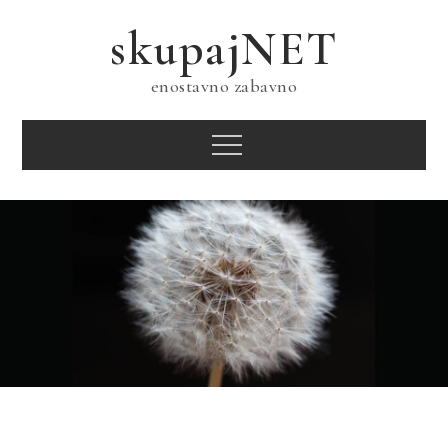
Skip
skupajNET
to
content
enostavno zabavno
Menu