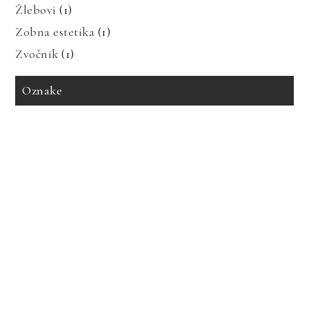
Žlebovi
(1)
Zobna estetika
(1)
Zvočnik
(1)
Oznake
avto zavarovanje
bioenergija
bolezni in prehrana
bolečine v mišicah
dedne bolezni
geotermalna energija
glavobol
gosti lasje
imitacija marmorja
izdelava tiskanih vezij
izpadanje las
karantena
keramika imitacija marmorja
keramika za kopalnico
kopalnica
led luči
nakup avta
obnovljivi viri