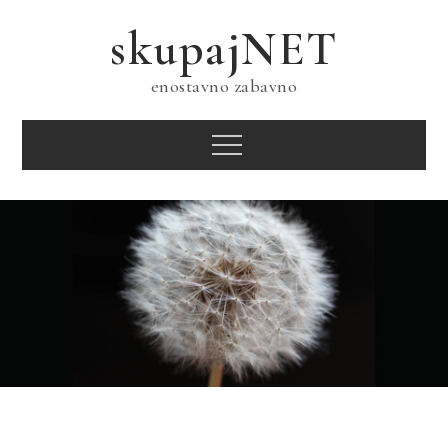
Skip
skupajNET
to
content
enostavno zabavno
Menu