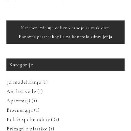
Navigacija
Karcher izdeluje odlično orodje za vsak dom
Ponovna gastroskopija za kontrolo zdravljenja
prispevka
Kategorije
3d modeliranje
(1)
Analiza vode
(1)
Apartmaji
(1)
Bioenergija
(1)
Boleči spolni odnosi
(1)
Brizagnje plastike
(1)