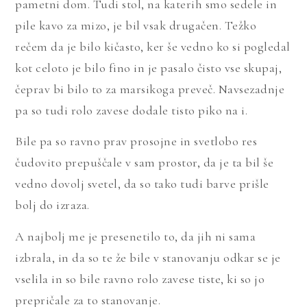
pametni dom. Tudi stol, na katerih smo sedele in
pile kavo za mizo, je bil vsak drugačen. Težko
rečem da je bilo kičasto, ker še vedno ko si pogledal
kot celoto je bilo fino in je pasalo čisto vse skupaj,
čeprav bi bilo to za marsikoga preveč. Navsezadnje
pa so tudi rolo zavese dodale tisto piko na i.
Bile pa so ravno prav prosojne in svetlobo res
čudovito prepuščale v sam prostor, da je ta bil še
vedno dovolj svetel, da so tako tudi barve prišle
bolj do izraza.
A najbolj me je presenetilo to, da jih ni sama
izbrala, in da so te že bile v stanovanju odkar se je
vselila in so bile ravno rolo zavese tiste, ki so jo
prepričale za to stanovanje.