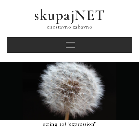
Skip
skupajNET
to
content
enostavno zabavno
Menu
string(10) "expression"