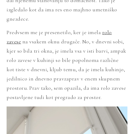
dal njenemu stanovanju to domačnost. Tako je
izgledalo kot da ima res eno majhno umetniško
gnezdece.
Predvsem me je presenetilo, ker je imela
rolo
zavese
na vsakem oknu drugače. No, v dnevni sobi,
kjer so bila tri okna, je imela vsa v isti barvi, ampak
rolo zavese v kuhinji so bile popolnoma različne
kot tiste v dnevni, kljub temu, da je imela kuhinjo,
jedilnico in dnevno pravzaprav v enem skupnem
prostoru. Prav tako, sem opazila, da ima rolo zavese
postavljene tudi kot pregrado za prostor.