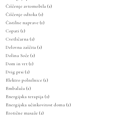
Čiščenje avtomobila
(1)
Čiščenje odtoka
(1)
Čistilne naprave
(1)
Copati
(1)
Cvetličarna
(1)
Delovna zaščita
(1)
Dolina Soče
(1)
Dom in vrt
(1)
Dvig prsi
(1)
Elektro polnilnice
(1)
Embalaža
(1)
Energijska terapija
(1)
Energijska učinkovitost doma
(1)
Erotične masaže
(1)