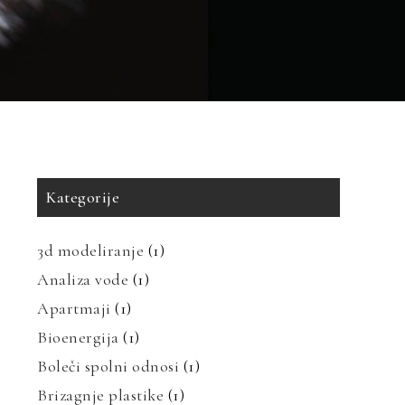
Kategorije
3d modeliranje
(1)
Analiza vode
(1)
Apartmaji
(1)
Bioenergija
(1)
Boleči spolni odnosi
(1)
Brizagnje plastike
(1)