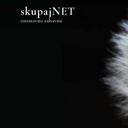
Skip
skupajNET
to
content
enostavno zabavno