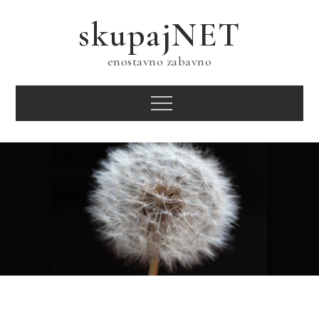
Skip
skupajNET
to
content
enostavno zabavno
Menu