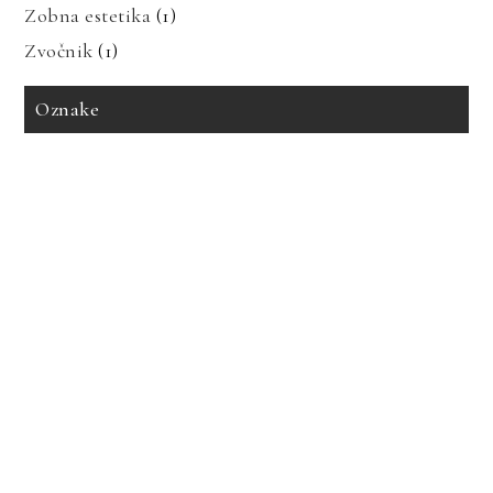
Zobna estetika
(1)
Zvočnik
(1)
Oznake
avto zavarovanje
bioenergija
bolezni in prehrana
bolečine v mišicah
dedne bolezni
geotermalna energija
glavobol
gosti lasje
imitacija marmorja
izdelava tiskanih vezij
izpadanje las
karantena
keramika imitacija marmorja
keramika za kopalnico
kopalnica
led luči
nakup avta
obnovljivi viri
poslušanje radia
prenova hleva
prenova kopalnice