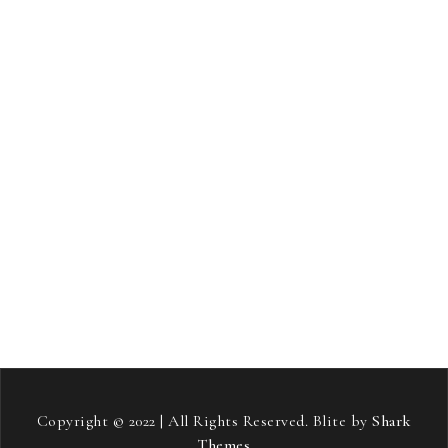
produkti za lase
proge za tek na smučeh
radio
revmatoidni artritis
rojstni dan
salonitka
samostojni projekt
sladkorna bolezen
smučanje
Soft pos terminali
stari starši
streha
stres
strešna kritina
telovadba
tiskana vezja
toplotne črpalke
vneti sklepi
vozniški izpit
vožnja
zavarovanje avta
zdravje
zeleni viri energije
šampon proti izpadanju las
Copyright © 2022 | All Rights Reserved. Blite by
Shark
Themes