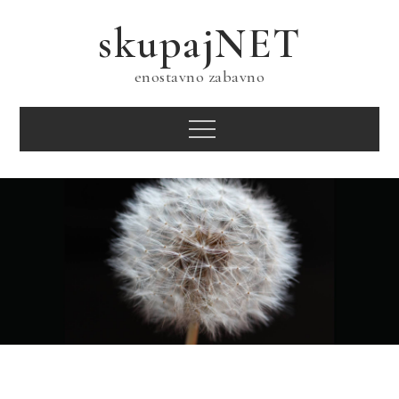
Skip
skupajNET
to
content
enostavno zabavno
Menu