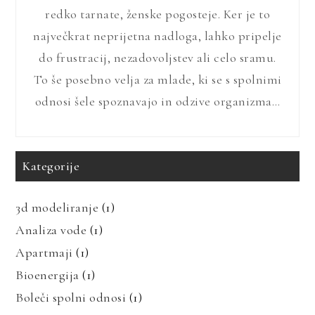
redko tarnate, ženske pogosteje. Ker je to
največkrat neprijetna nadloga, lahko pripelje
do frustracij, nezadovoljstev ali celo sramu.
To še posebno velja za mlade, ki se s spolnimi
odnosi šele spoznavajo in odzive organizma…
Kategorije
3d modeliranje
(1)
Analiza vode
(1)
Apartmaji
(1)
Bioenergija
(1)
Boleči spolni odnosi
(1)