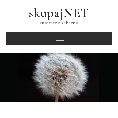
Skip
skupajNET
to
content
enostavno zabavno
Menu