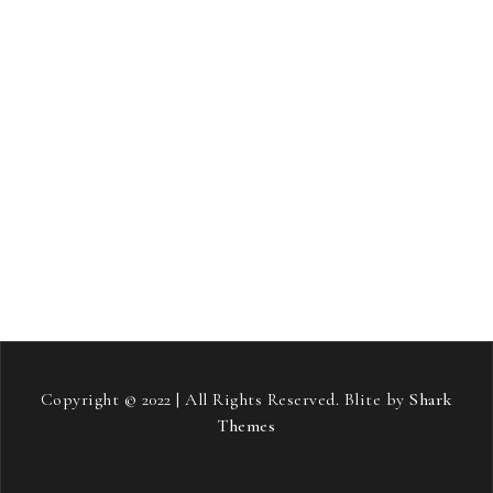
samostojni projekt
sladkorna bolezen
smučanje
Soft pos terminali
stari starši
streha
stres
strešna kritina
telovadba
tiskana vezja
toplotne črpalke
vneti sklepi
vozniški izpit
vožnja
zavarovanje avta
zdravje
zeleni viri energije
šampon proti izpadanju las
Copyright © 2022 | All Rights Reserved. Blite by
Shark
Themes