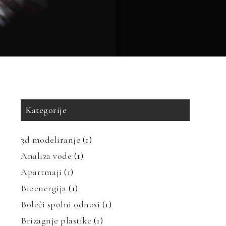
Kategorije
3d modeliranje
(1)
Analiza vode
(1)
Apartmaji
(1)
Bioenergija
(1)
Boleči spolni odnosi
(1)
Brizagnje plastike
(1)