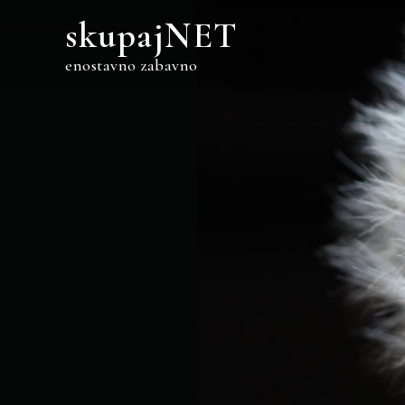
Skip
skupajNET
to
content
enostavno zabavno