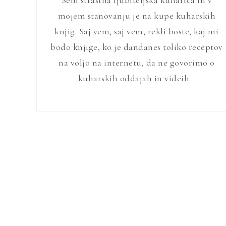
Sem strastna ljubiteljska kuharica in v
mojem stanovanju je na kupe kuharskih
knjig. Saj vem, saj vem, rekli boste, kaj mi
bodo knjige, ko je dandanes toliko receptov
na voljo na internetu, da ne govorimo o
kuharskih oddajah in videih…