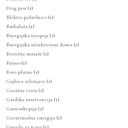
Dvig prsi
(1)
Elektro polnilnice
(1)
Embalaža
(1)
Energijska terapija
(1)
Energijska učinkovitost doma
(1)
Erotične masaže
(1)
Fitnes
(1)
Foto platno
(1)
Gajbica zelenjave
(1)
Garažna vrata
(1)
Gasilska intervencija
(1)
Gastroskopija
(1)
Geotermalna energija
(1)
Gnojilo za travo
(1)