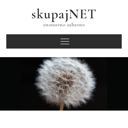
Skip
skupajNET
to
content
enostavno zabavno
Menu