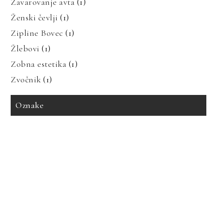
Zavarovanje avta
(1)
Ženski čevlji
(1)
Zipline Bovec
(1)
Žlebovi
(1)
Zobna estetika
(1)
Zvočnik
(1)
Oznake
avto zavarovanje
bioenergija
bolezni in prehrana
bolečine v mišicah
dedne bolezni
geotermalna energija
glavobol
gosti lasje
imitacija marmorja
izdelava tiskanih vezij
izpadanje las
karantena