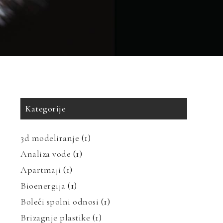
Kategorije
3d modeliranje
(1)
Analiza vode
(1)
Apartmaji
(1)
Bioenergija
(1)
Boleči spolni odnosi
(1)
Brizagnje plastike
(1)