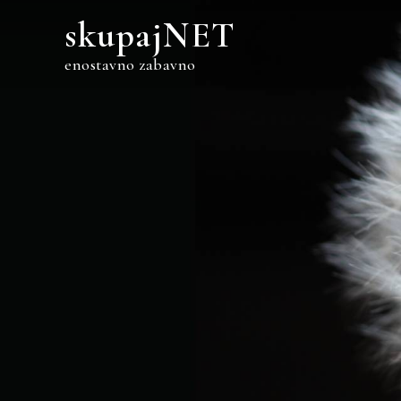
Skip
skupajNET
to
content
enostavno zabavno