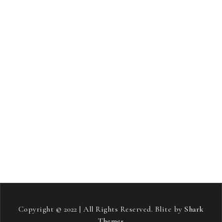
produkti za lase
proge za tek na smučeh
radio
revmatoidni artritis
rojstni dan
salonitka
samostojni projekt
sladkorna bolezen
smučanje
Soft pos terminali
stari starši
streha
stres
strešna kritina
telovadba
tiskana vezja
toplotne črpalke
vneti sklepi
vozniški izpit
vožnja
zavarovanje avta
zdravje
zeleni viri energije
šampon proti izpadanju las
Copyright © 2022 | All Rights Reserved. Blite by
Shark
Themes