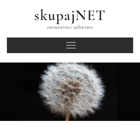
Skip
skupajNET
to
content
enostavno zabavno
Menu