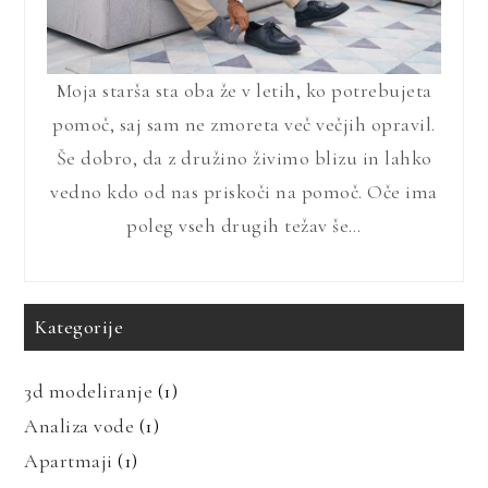
Moja starša sta oba že v letih, ko potrebujeta
pomoč, saj sam ne zmoreta več večjih opravil.
Še dobro, da z družino živimo blizu in lahko
vedno kdo od nas priskoči na pomoč. Oče ima
poleg vseh drugih težav še…
Kategorije
3d modeliranje
(1)
Analiza vode
(1)
Apartmaji
(1)