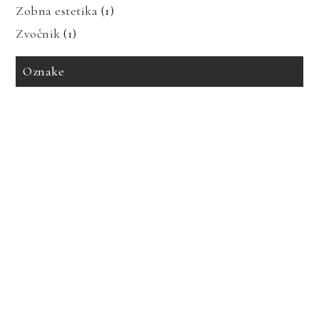
Zobna estetika
(1)
Zvočnik
(1)
Oznake
avto zavarovanje
bioenergija
bolezni in prehrana
bolečine v mišicah
dedne bolezni
geotermalna energija
glavobol
gosti lasje
imitacija marmorja
izdelava tiskanih vezij
izpadanje las
karantena
keramika imitacija marmorja
keramika za kopalnico
kopalnica
led luči
nakup avta
obnovljivi viri
poslušanje radia
prenova hleva
prenova kopalnice