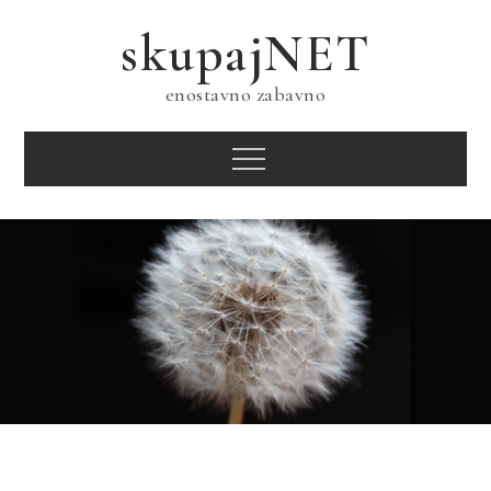
Skip
skupajNET
to
content
enostavno zabavno
Menu