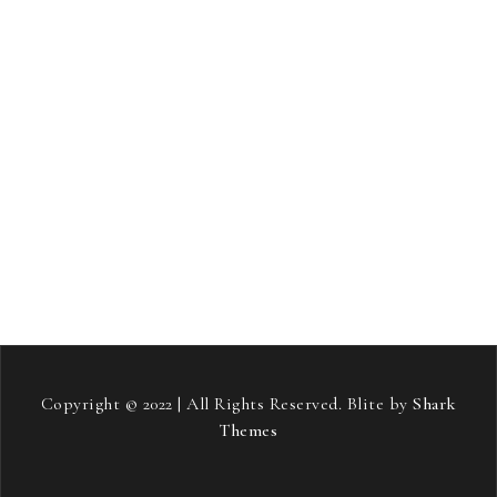
samostojni projekt
sladkorna bolezen
smučanje
Soft pos terminali
stari starši
streha
stres
strešna kritina
telovadba
tiskana vezja
toplotne črpalke
vneti sklepi
vozniški izpit
vožnja
zavarovanje avta
zdravje
zeleni viri energije
šampon proti izpadanju las
Copyright © 2022 | All Rights Reserved. Blite by
Shark
Themes