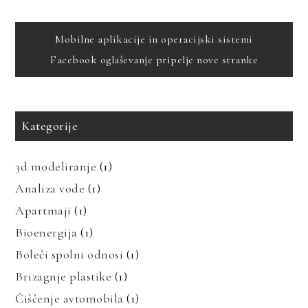
Navigacija
Mobilne aplikacije in operacijski sistemi
Facebook oglaševanje pripelje nove stranke
prispevka
Kategorije
3d modeliranje
(1)
Analiza vode
(1)
Apartmaji
(1)
Bioenergija
(1)
Boleči spolni odnosi
(1)
Brizagnje plastike
(1)
Čiščenje avtomobila
(1)