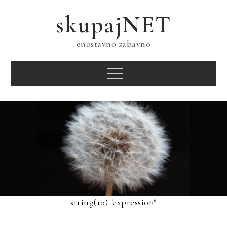
Skip
skupajNET
to
content
enostavno zabavno
Menu
string(10) "expression"