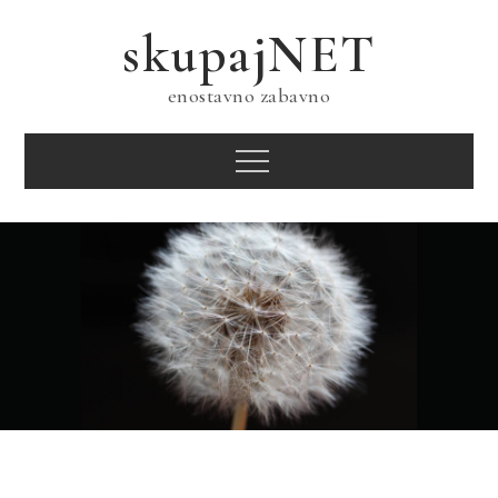
Skip
skupajNET
to
content
enostavno zabavno
Menu