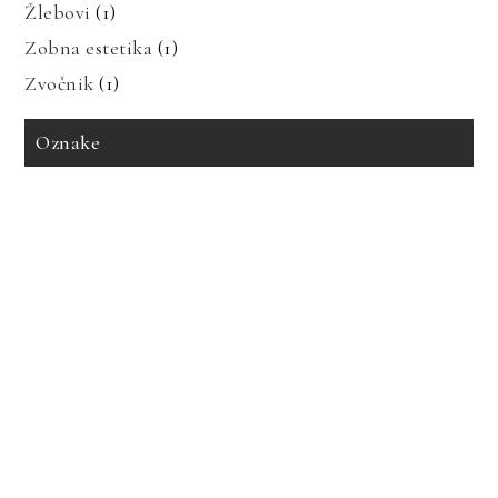
Žlebovi
(1)
Zobna estetika
(1)
Zvočnik
(1)
Oznake
avto zavarovanje
bioenergija
bolezni in prehrana
bolečine v mišicah
dedne bolezni
geotermalna energija
glavobol
gosti lasje
imitacija marmorja
izdelava tiskanih vezij
izpadanje las
karantena
keramika imitacija marmorja
keramika za kopalnico
kopalnica
led luči
nakup avta
obnovljivi viri
poslušanje radia
prenova hleva
prenova kopalnice