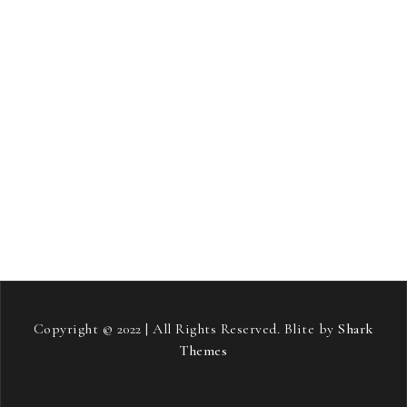
samostojni projekt
sladkorna bolezen
smučanje
Soft pos terminali
stari starši
streha
stres
strešna kritina
telovadba
tiskana vezja
toplotne črpalke
vneti sklepi
vozniški izpit
vožnja
zavarovanje avta
zdravje
zeleni viri energije
šampon proti izpadanju las
Copyright © 2022 | All Rights Reserved. Blite by
Shark
Themes