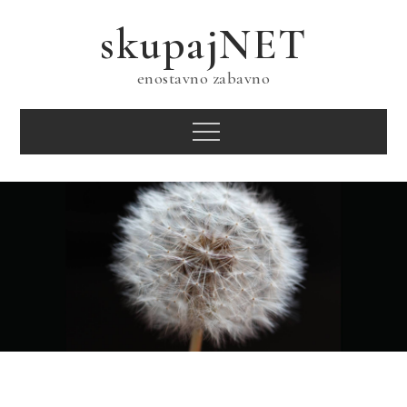
Skip
skupajNET
to
content
enostavno zabavno
Menu