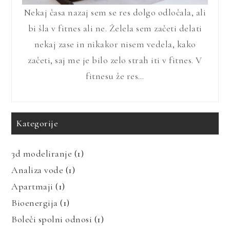
Nekaj časa nazaj sem se res dolgo odločala, ali
bi šla v fitnes ali ne. Želela sem začeti delati
nekaj zase in nikakor nisem vedela, kako
začeti, saj me je bilo zelo strah iti v fitnes. V
fitnesu že res…
Kategorije
3d modeliranje
(1)
Analiza vode
(1)
Apartmaji
(1)
Bioenergija
(1)
Boleči spolni odnosi
(1)