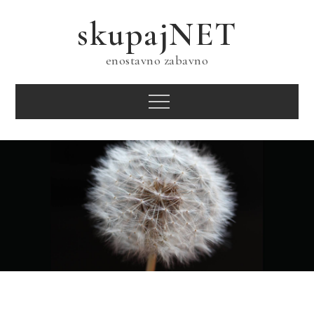
Skip
skupajNET
to
content
enostavno zabavno
Menu