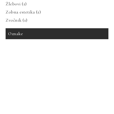
Žlebovi
(1)
Zobna estetika
(1)
Zvočnik
(1)
Oznake
avto zavarovanje
bioenergija
bolezni in prehrana
bolečine v mišicah
dedne bolezni
geotermalna energija
glavobol
gosti lasje
imitacija marmorja
izdelava tiskanih vezij
izpadanje las
karantena
keramika imitacija marmorja
keramika za kopalnico
kopalnica
led luči
nakup avta
obnovljivi viri