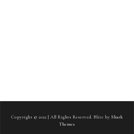
revmatoidni artritis
rojstni dan
salonitka
samostojni projekt
sladkorna bolezen
smučanje
Soft pos terminali
stari starši
streha
stres
strešna kritina
telovadba
tiskana vezja
toplotne črpalke
vneti sklepi
vozniški izpit
vožnja
zavarovanje avta
zdravje
zeleni viri energije
šampon proti izpadanju las
Copyright © 2022 | All Rights Reserved. Blite by
Shark
Themes