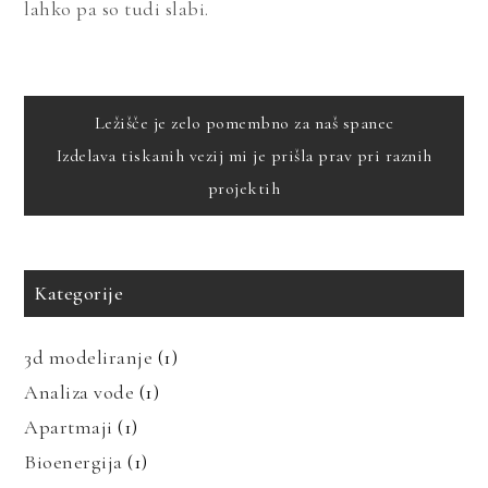
lahko pa so tudi slabi.
Navigacija
Ležišče je zelo pomembno za naš spanec
Izdelava tiskanih vezij mi je prišla prav pri raznih
prispevka
projektih
Kategorije
3d modeliranje
(1)
Analiza vode
(1)
Apartmaji
(1)
Bioenergija
(1)