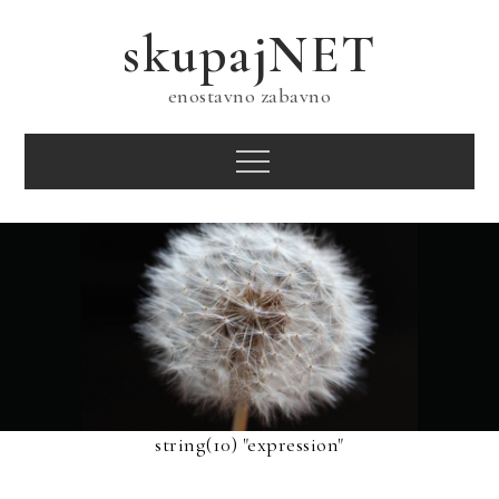
Skip
skupajNET
to
content
enostavno zabavno
Menu
string(10) "expression"