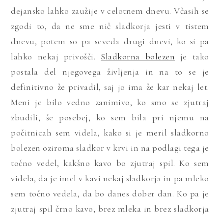
dejansko lahko zaužije v celotnem dnevu. Včasih se
zgodi to, da ne sme nič sladkorja jesti v tistem
dnevu, potem so pa seveda drugi dnevi, ko si pa
lahko nekaj privošči.
Sladkorna bolezen
je tako
postala del njegovega življenja in na to se je
definitivno že privadil, saj jo ima že kar nekaj let.
Meni je bilo vedno zanimivo, ko smo se zjutraj
zbudili, še posebej, ko sem bila pri njemu na
počitnicah sem videla, kako si je meril sladkorno
bolezen oziroma sladkor v krvi in na podlagi tega je
točno vedel, kakšno kavo bo zjutraj spil. Ko sem
videla, da je imel v kavi nekaj sladkorja in pa mleko
sem točno vedela, da bo danes dober dan. Ko pa je
zjutraj spil črno kavo, brez mleka in brez sladkorja