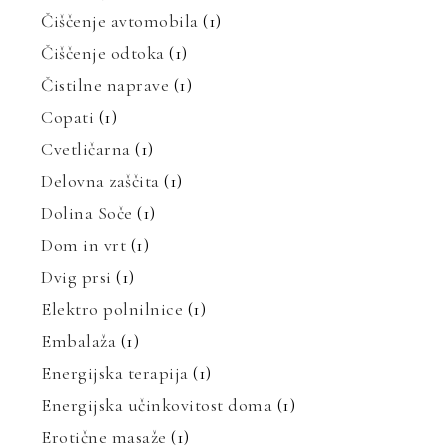
Čiščenje avtomobila
(1)
Čiščenje odtoka
(1)
Čistilne naprave
(1)
Copati
(1)
Cvetličarna
(1)
Delovna zaščita
(1)
Dolina Soče
(1)
Dom in vrt
(1)
Dvig prsi
(1)
Elektro polnilnice
(1)
Embalaža
(1)
Energijska terapija
(1)
Energijska učinkovitost doma
(1)
Erotične masaže
(1)