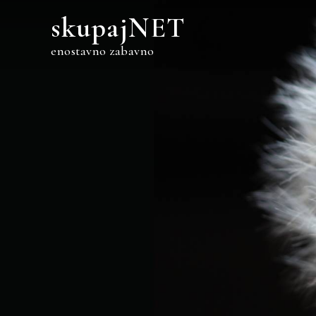
Skip
skupajNET
to
content
enostavno zabavno