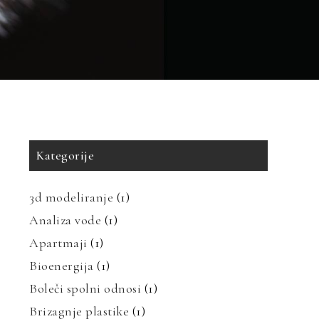
Kategorije
3d modeliranje
(1)
Analiza vode
(1)
Apartmaji
(1)
Bioenergija
(1)
Boleči spolni odnosi
(1)
Brizagnje plastike
(1)