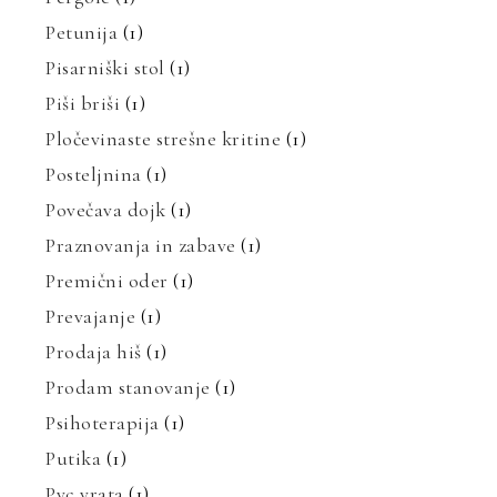
Petunija
(1)
Pisarniški stol
(1)
Piši briši
(1)
Pločevinaste strešne kritine
(1)
Posteljnina
(1)
Povečava dojk
(1)
Praznovanja in zabave
(1)
Premični oder
(1)
Prevajanje
(1)
Prodaja hiš
(1)
Prodam stanovanje
(1)
Psihoterapija
(1)
Putika
(1)
Pvc vrata
(1)