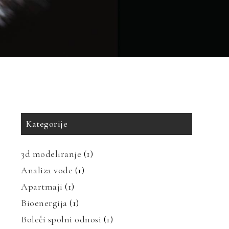
Kategorije
3d modeliranje
(1)
Analiza vode
(1)
Apartmaji
(1)
Bioenergija
(1)
Boleči spolni odnosi
(1)