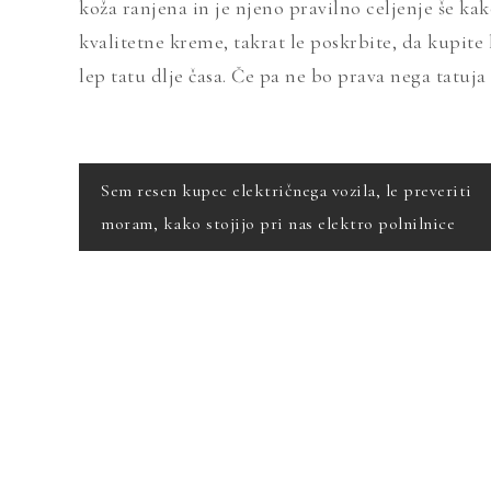
koža ranjena in je njeno pravilno celjenje še k
kvalitetne kreme, takrat le poskrbite, da kupite
lep tatu dlje časa. Če pa ne bo prava nega tatuja
Navigacija
Sem resen kupec električnega vozila, le preveriti
moram, kako stojijo pri nas elektro polnilnice
prispevka