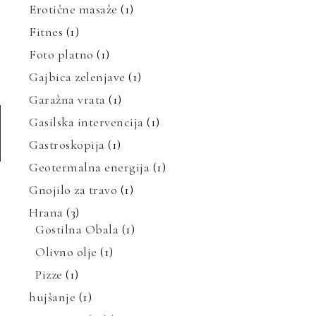
Erotične masaže
(1)
i
Fitnes
(1)
Foto platno
(1)
Gajbica zelenjave
(1)
Garažna vrata
(1)
Gasilska intervencija
(1)
Gastroskopija
(1)
Geotermalna energija
(1)
Gnojilo za travo
(1)
Hrana
(3)
Gostilna Obala
(1)
Olivno olje
(1)
Pizze
(1)
hujšanje
(1)