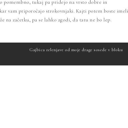
ako pomembno, tukaj pa pridejo na vrsto dobre in
 kar vam priporočajo strokovnjaki. Kajti potem boste imel
 že na začetku, pa se lahko zgodi, da tatu ne bo lep.
Gajbica zelenjave od moje drage sosede v bloku