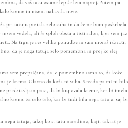
embna, da vaš tatu ostane lep še leta naprej. Potem pa
jkalo kreme in nisem nabavila nove.
oža pri tatuju postala zelo suha in da če ne bom poskrbela
 nisem vedela, ali še sploh obstaja tisti salon, kjer sem jaz
ta. Na trgu je res veliko ponudbe in sam moraš izbrati,
trebno, da je nega tatuja zelo pomembna in prej ko slej
i sama sem prepričana, da je pomembno samo to, da kožo
na je krema. Glavno da koža ni suha. Seveda pa mi ni bilo
ne predstavljam pa si, da bi kupovala kreme, ker bi imela
šno kremo za celo telo, kar bi tudi bila nega tatuja, saj bi
 nega tatuja, takoj ko si tatu naredimo, kajti takrat je