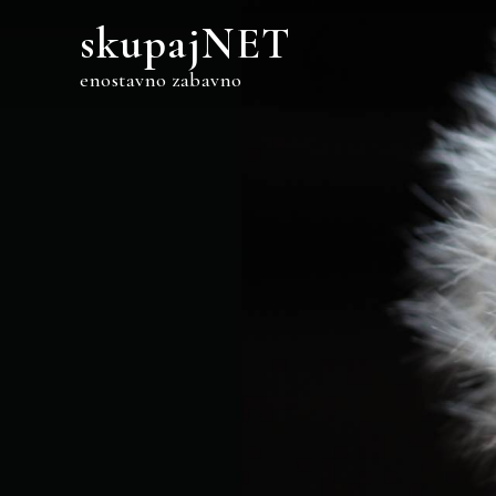
Skip
skupajNET
to
content
enostavno zabavno