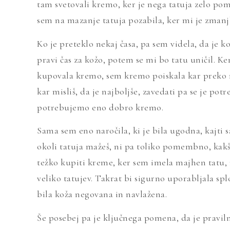
tam svetovali kremo, ker je nega tatuja zelo pom
sem na mazanje tatuja pozabila, ker mi je zman
Ko je preteklo nekaj časa, pa sem videla, da je k
pravi čas za kožo, potem se mi bo tatu uničil. Ker
kupovala kremo, sem kremo poiskala kar preko ne
kar misliš, da je najboljše, zavedati pa se je po
potrebujemo eno dobro kremo.
Sama sem eno naročila, ki je bila ugodna, kajt
okoli tatuja mažeš, ni pa toliko pomembno, kakš
težko kupiti kreme, ker sem imela majhen tatu, 
veliko tatujev. Takrat bi sigurno uporabljala splo
bila koža negovana in navlažena.
Še posebej pa je ključnega pomena, da je pravilna