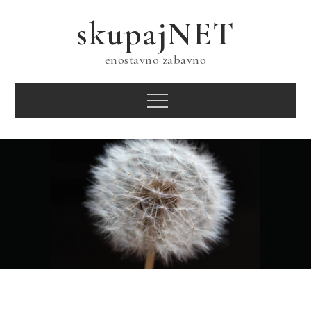
Skip
skupajNET
to
content
enostavno zabavno
Menu