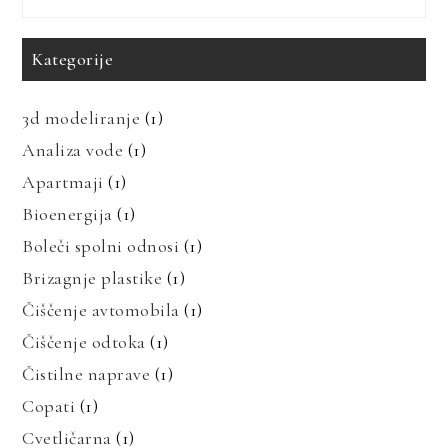
Kategorije
3d modeliranje
(1)
Analiza vode
(1)
Apartmaji
(1)
Bioenergija
(1)
Boleči spolni odnosi
(1)
Brizagnje plastike
(1)
Čiščenje avtomobila
(1)
Čiščenje odtoka
(1)
Čistilne naprave
(1)
Copati
(1)
Cvetličarna
(1)