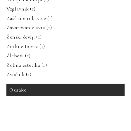
Vzglavnik
(1)
Zaščitne rokavice
(1)
Zavarovanje avta
(1)
Ženski čevlji
(1)
Zipline Bovec
(1)
Žlebovi
(1)
Zobna estetika
(1)
Zvočnik
(1)
Oznake
avto zavarovanje
bioenergija
bolezni in prehrana
bolečine v mišicah
dedne bolezni
geotermalna energija