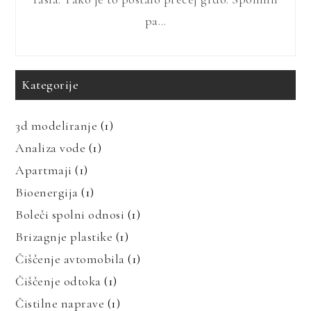
pa…
Kategorije
3d modeliranje
(1)
Analiza vode
(1)
Apartmaji
(1)
Bioenergija
(1)
Boleči spolni odnosi
(1)
Brizagnje plastike
(1)
Čiščenje avtomobila
(1)
Čiščenje odtoka
(1)
Čistilne naprave
(1)