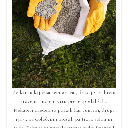
Že kar nekaj časa sem opažal, da se je kvaliteta
trave na mojem vrtu precej poslabšala.
Nekateri predeli so postali kar rumeni, drugi
rjavi, na določenih mestih pa trava sploh ni
rasla. Tako je to postalo precej grdo. Spomnil