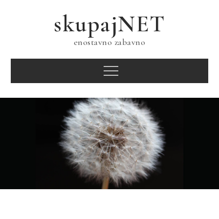
Skip
skupajNET
to
content
enostavno zabavno
Menu