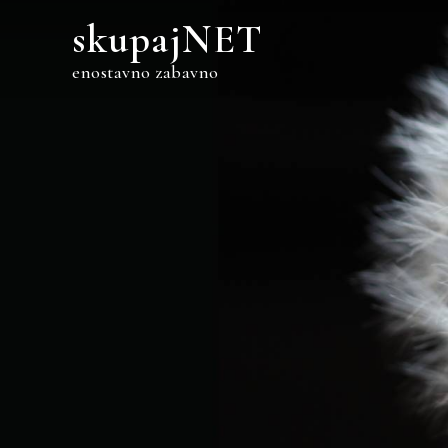
Skip
skupajNET
to
content
enostavno zabavno