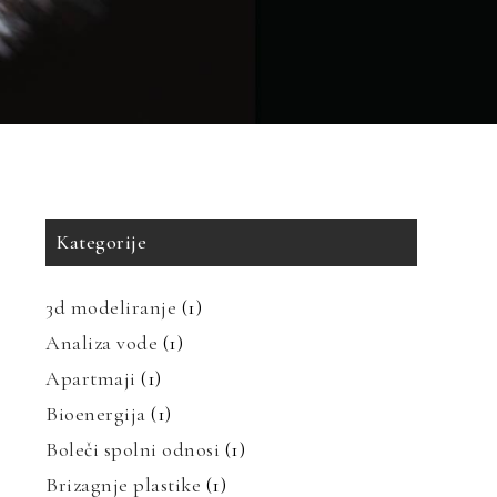
Kategorije
3d modeliranje
(1)
Analiza vode
(1)
Apartmaji
(1)
Bioenergija
(1)
Boleči spolni odnosi
(1)
Brizagnje plastike
(1)