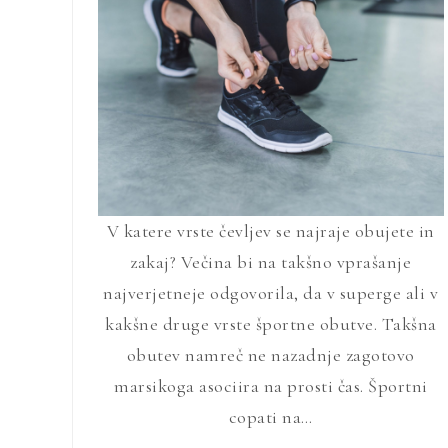
V katere vrste čevljev se najraje obujete in
zakaj? Večina bi na takšno vprašanje
najverjetneje odgovorila, da v superge ali v
kakšne druge vrste športne obutve. Takšna
obutev namreč ne nazadnje zagotovo
marsikoga asociira na prosti čas. Športni
copati na…