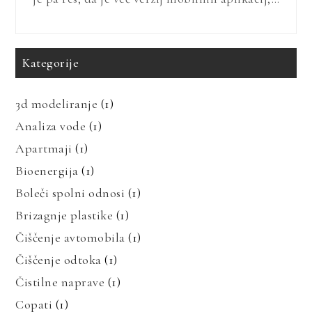
Kategorije
3d modeliranje
(1)
Analiza vode
(1)
Apartmaji
(1)
Bioenergija
(1)
Boleči spolni odnosi
(1)
Brizagnje plastike
(1)
Čiščenje avtomobila
(1)
Čiščenje odtoka
(1)
Čistilne naprave
(1)
Copati
(1)