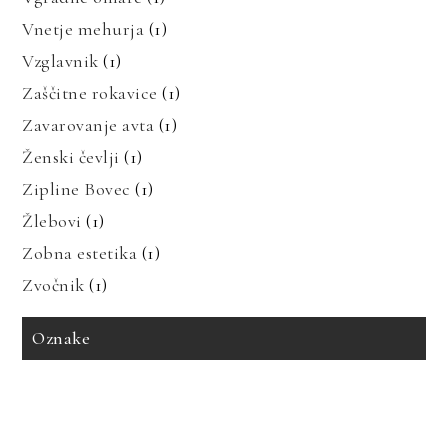
Vnetje mehurja
(1)
Vzglavnik
(1)
Zaščitne rokavice
(1)
Zavarovanje avta
(1)
Ženski čevlji
(1)
Zipline Bovec
(1)
Žlebovi
(1)
Zobna estetika
(1)
Zvočnik
(1)
Oznake
avto zavarovanje
bioenergija
bolezni in prehrana
bolečine v mišicah
dedne bolezni
geotermalna energija