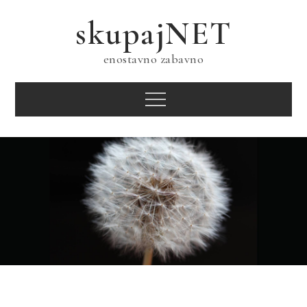
Skip
skupajNET
to
content
enostavno zabavno
Menu