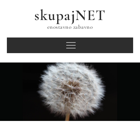
Skip
skupajNET
to
content
enostavno zabavno
Menu