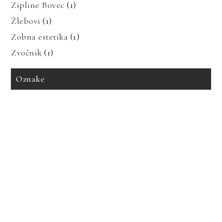
Zipline Bovec
(1)
Žlebovi
(1)
Zobna estetika
(1)
Zvočnik
(1)
Oznake
avto zavarovanje
bioenergija
bolezni in prehrana
bolečine v mišicah
dedne bolezni
geotermalna energija
glavobol
gosti lasje
imitacija marmorja
izdelava tiskanih vezij
izpadanje las
karantena
keramika imitacija marmorja
keramika za kopalnico
kopalnica
led luči
nakup avta
obnovljivi viri