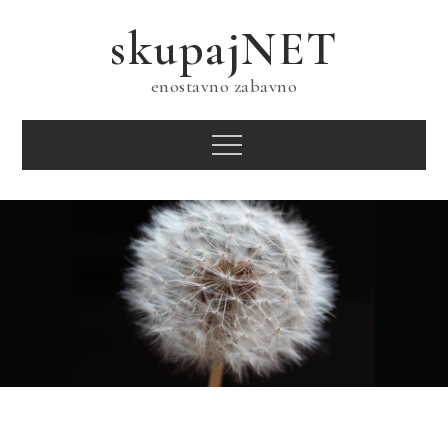
Skip
skupajNET
to
content
enostavno zabavno
Menu