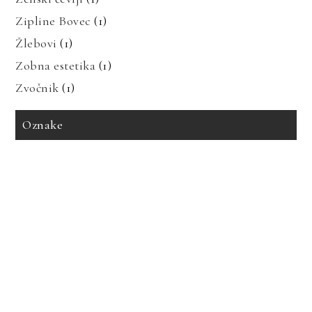
Zipline Bovec
(1)
Žlebovi
(1)
Zobna estetika
(1)
Zvočnik
(1)
Oznake
avto zavarovanje
bioenergija
bolezni in prehrana
bolečine v mišicah
dedne bolezni
geotermalna energija
glavobol
gosti lasje
imitacija marmorja
izdelava tiskanih vezij
izpadanje las
karantena
keramika imitacija marmorja
keramika za kopalnico