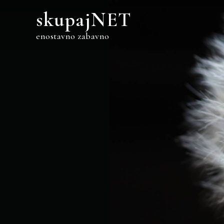
Skip
skupajNET
to
content
enostavno zabavno