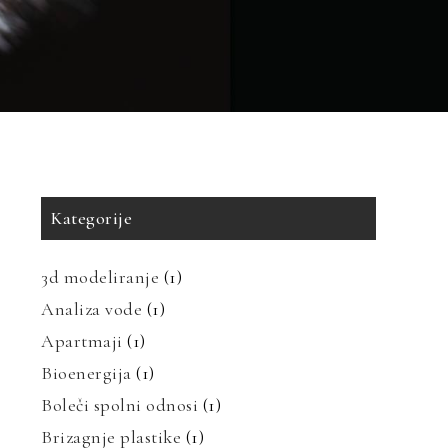
Kategorije
3d modeliranje
(1)
Analiza vode
(1)
Apartmaji
(1)
Bioenergija
(1)
Boleči spolni odnosi
(1)
Brizagnje plastike
(1)