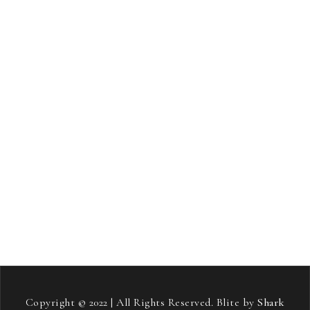
produkti za lase
proge za tek na smučeh
radio
revmatoidni artritis
rojstni dan
salonitka
samostojni projekt
sladkorna bolezen
smučanje
Soft pos terminali
stari starši
streha
stres
strešna kritina
telovadba
tiskana vezja
toplotne črpalke
vneti sklepi
vozniški izpit
vožnja
zavarovanje avta
zdravje
zeleni viri energije
šampon proti izpadanju las
Copyright © 2022 | All Rights Reserved. Blite by
Shark