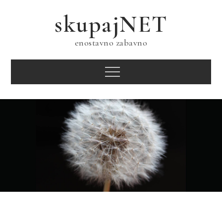
Skip
skupajNET
to
content
enostavno zabavno
Menu