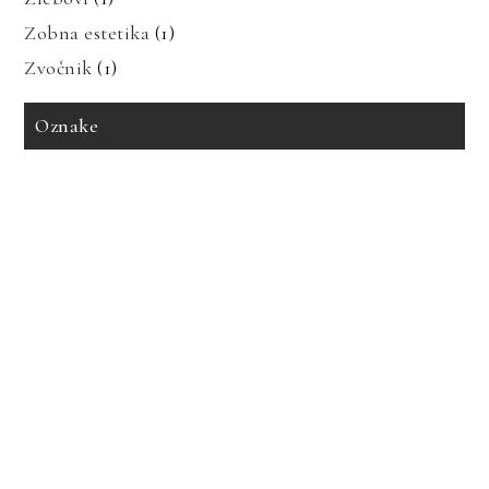
Zobna estetika
(1)
Zvočnik
(1)
Oznake
avto zavarovanje
bioenergija
bolezni in prehrana
bolečine v mišicah
dedne bolezni
geotermalna energija
glavobol
gosti lasje
imitacija marmorja
izdelava tiskanih vezij
izpadanje las
karantena
keramika imitacija marmorja
keramika za kopalnico
kopalnica
led luči
nakup avta
obnovljivi viri
poslušanje radia
prenova hleva
prenova kopalnice