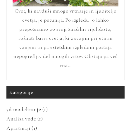
Cvet, ki navduši mnoge vrtnarje in ljubitelje
cvetja, je petunija. Po izgledu jo lahko
prepoznamo po svoji značilni vijoličasto,
rožnati barvi cvetja, ki z svojim prijetnim
vonjem in pa estetskim izgledom postaja
nepogrešljiv del mnogih vrtov. Obstaja pa več
vrst…
Kategorije
3d modeliranje
(1)
Analiza vode
(1)
Apartmaji
(1)