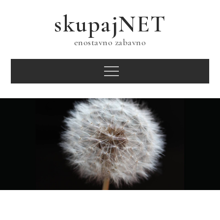
Skip
skupajNET
to
content
enostavno zabavno
Menu