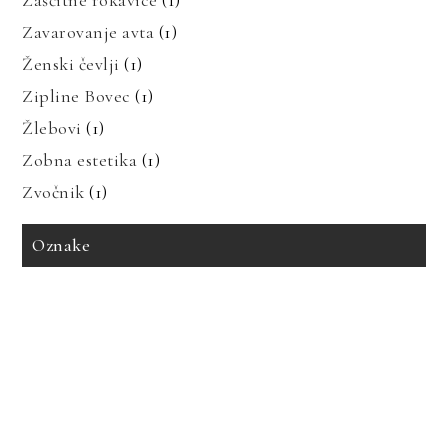
Zaščitne rokavice
(1)
Zavarovanje avta
(1)
Ženski čevlji
(1)
Zipline Bovec
(1)
Žlebovi
(1)
Zobna estetika
(1)
Zvočnik
(1)
Oznake
avto zavarovanje
bioenergija
bolezni in prehrana
bolečine v mišicah
dedne bolezni
geotermalna energija
glavobol
gosti lasje
imitacija marmorja
izdelava tiskanih vezij
izpadanje las
karantena