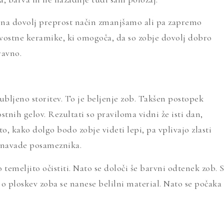
 na dovolj preprost način zmanjšamo ali pa zapremo
vostne keramike, ki omogoča, da so zobje dovolj dobro
ravno.
jubljeno storitev. To je beljenje zob. Takšen postopek
nih gelov. Rezultati so praviloma vidni že isti dan,
to, kako dolgo bodo zobje videti lepi, pa vplivajo zlasti
 navade posameznika.
 temeljito očistiti. Nato se določi še barvni odtenek zob. 
jo ploskev zoba se nanese belilni material. Nato se počaka