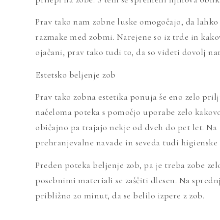
Prav tako nam zobne luske omogočajo, da lahko
razmake med zobmi. Narejene so iz trde in kako
ojačani, prav tako tudi to, da so videti dovolj na
Estetsko beljenje zob
Prav tako zobna estetika ponuja še eno zelo pril
načeloma poteka s pomočjo uporabe zelo kakovost
običajno pa trajajo nekje od dveh do pet let. Na 
prehranjevalne navade in seveda tudi higienske
Preden poteka beljenje zob, pa je treba zobe zelo
posebnimi materiali se zaščiti dlesen. Na spredn
približno 20 minut, da se belilo izpere z zob.