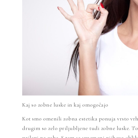
Kaj so zobne luske in kaj omogočajo
Kot smo omenili zobna estetika ponuja vrsto vrh
drugim so zelo priljubljene tudi zobne luske. To
prilepi na zobe. S tem se spremeni njihova oblik