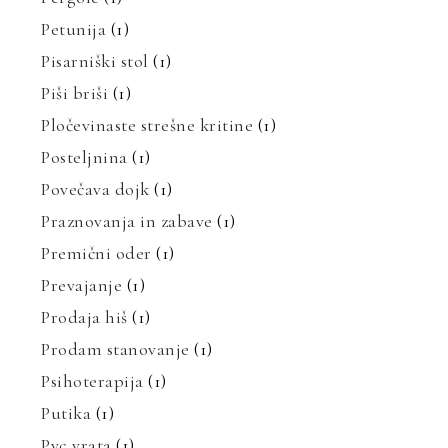
Petunija
(1)
Pisarniški stol
(1)
Piši briši
(1)
Pločevinaste strešne kritine
(1)
Posteljnina
(1)
Povečava dojk
(1)
Praznovanja in zabave
(1)
Premični oder
(1)
Prevajanje
(1)
Prodaja hiš
(1)
Prodam stanovanje
(1)
Psihoterapija
(1)
Putika
(1)
Pvc vrata
(1)