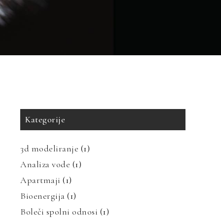
Kategorije
3d modeliranje
(1)
Analiza vode
(1)
Apartmaji
(1)
Bioenergija
(1)
Boleči spolni odnosi
(1)