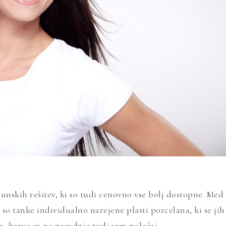
unskih rešitev, ki so tudi cenovno vse bolj dostopne. Med
 so tanke individualno narejene plasti porcelana, ki se jih
a, barva in ne nazadnje tudi sam položaj.