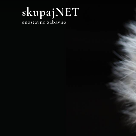
Skip
skupajNET
to
content
enostavno zabavno