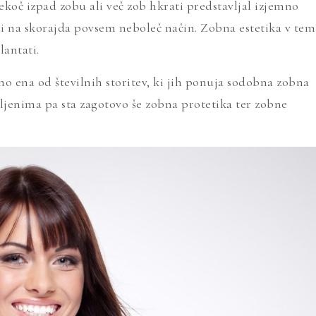
ekoč izpad zobu ali več zob hkrati predstavljal izjemno
udi na skorajda povsem neboleč način. Zobna estetika v tem
lantati.
o ena od številnih storitev, ki jih ponuja sodobna zobna
bljenima pa sta zagotovo še zobna protetika ter zobne