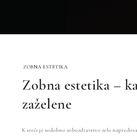
ZOBNA ESTETIKA
Zobna estetika – ka
zaželene
K sreči je sodobno zobozdravstvo zelo napredovalo