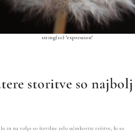
string(10) "expression"
tere storitve so najbolj
 in na voljo so številne zelo učinkovite rešitve, ki so