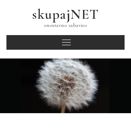
Skip
skupajNET
to
content
enostavno zabavno
Menu