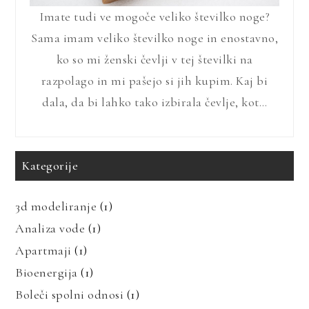
Imate tudi ve mogoče veliko številko noge?
Sama imam veliko številko noge in enostavno,
ko so mi ženski čevlji v tej številki na
razpolago in mi pašejo si jih kupim. Kaj bi
dala, da bi lahko tako izbirala čevlje, kot…
Kategorije
3d modeliranje
(1)
Analiza vode
(1)
Apartmaji
(1)
Bioenergija
(1)
Boleči spolni odnosi
(1)