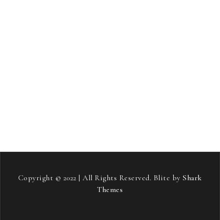
samostojni projekt
sladkorna bolezen
smučanje
Soft pos terminali
stari starši
streha
stres
strešna kritina
telovadba
tiskana vezja
toplotne črpalke
vneti sklepi
vozniški izpit
vožnja
zavarovanje avta
zdravje
zeleni viri energije
šampon proti izpadanju las
Copyright © 2022 | All Rights Reserved. Blite by
Shark
Themes