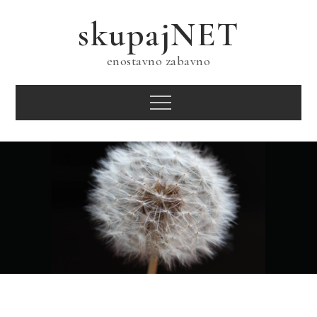
Skip
skupajNET
to
content
enostavno zabavno
Menu