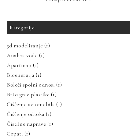
Kategorije
3d modeliranje
(1)
Analiza vode
(1)
Apartmaji
(1)
Bioenergija
(1)
Boleči spolni odnosi
(1)
Brizagnje plastike
(1)
Čiščenje avtomobila
(1)
Čiščenje odtoka
(1)
Čistilne naprave
(1)
Copati
(1)