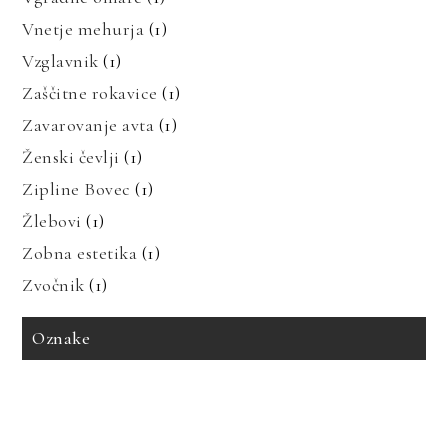
Vnetje mehurja
(1)
Vzglavnik
(1)
Zaščitne rokavice
(1)
Zavarovanje avta
(1)
Ženski čevlji
(1)
Zipline Bovec
(1)
Žlebovi
(1)
Zobna estetika
(1)
Zvočnik
(1)
Oznake
avto zavarovanje
bioenergija
bolezni in prehrana
bolečine v mišicah
dedne bolezni
geotermalna energija