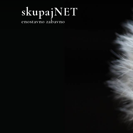
Skip
skupajNET
to
content
enostavno zabavno