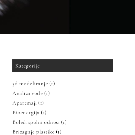
Kategorije
3d modeliranje
(1)
Analiza vode
(1)
Apartmaji
(1)
Bioenergija
(1)
Boleči spolni odnosi
(1)
Brizagnje plastike
(1)