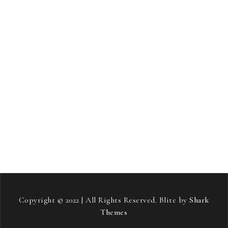
revmatoidni artritis
rojstni dan
salonitka
samostojni projekt
sladkorna bolezen
smučanje
Soft pos terminali
stari starši
streha
stres
strešna kritina
telovadba
tiskana vezja
toplotne črpalke
vneti sklepi
vozniški izpit
vožnja
zavarovanje avta
zdravje
zeleni viri energije
šampon proti izpadanju las
Copyright © 2022 | All Rights Reserved. Blite by
Shark
Themes