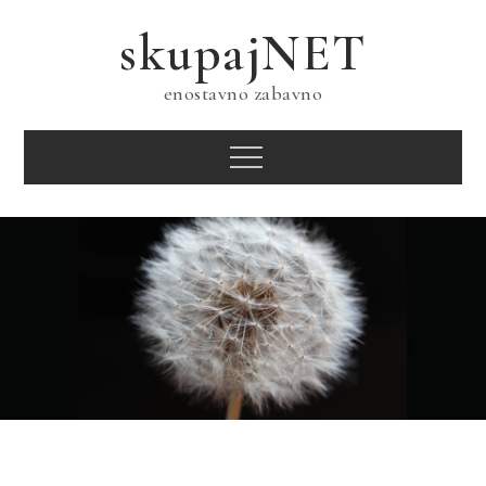
Skip
skupajNET
to
content
enostavno zabavno
Menu