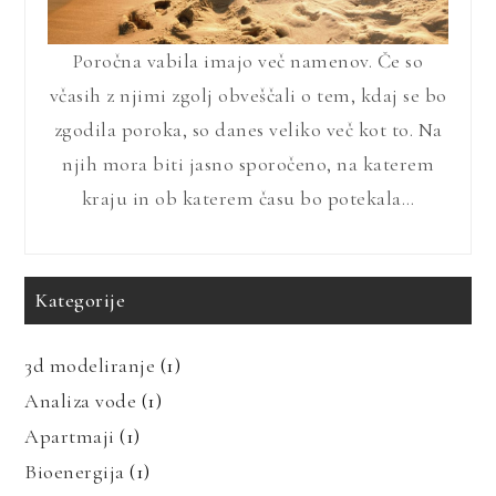
Poročna vabila imajo več namenov. Če so
včasih z njimi zgolj obveščali o tem, kdaj se bo
zgodila poroka, so danes veliko več kot to. Na
njih mora biti jasno sporočeno, na katerem
kraju in ob katerem času bo potekala…
Kategorije
3d modeliranje
(1)
Analiza vode
(1)
Apartmaji
(1)
Bioenergija
(1)