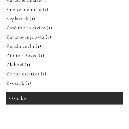
Vgradne omare
(1)
Vnetje mehurja
(1)
Vzglavnik
(1)
Zaščitne rokavice
(1)
Zavarovanje avta
(1)
Ženski čevlji
(1)
Zipline Bovec
(1)
Žlebovi
(1)
Zobna estetika
(1)
Zvočnik
(1)
Oznake
avto zavarovanje
bioenergija
bolezni in prehrana