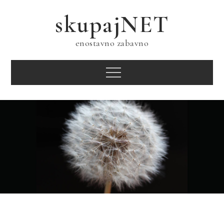
Skip
skupajNET
to
content
enostavno zabavno
Menu