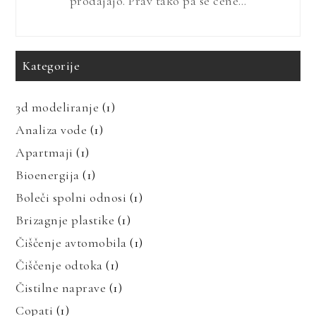
prodajajo. Prav tako pa se cene…
Kategorije
3d modeliranje
(1)
Analiza vode
(1)
Apartmaji
(1)
Bioenergija
(1)
Boleči spolni odnosi
(1)
Brizagnje plastike
(1)
Čiščenje avtomobila
(1)
Čiščenje odtoka
(1)
Čistilne naprave
(1)
Copati
(1)