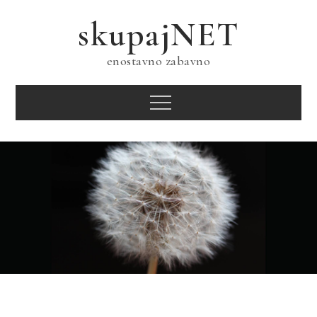
Skip
skupajNET
to
content
enostavno zabavno
Menu