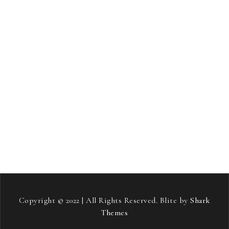
revmatoidni artritis
rojstni dan
salonitka
samostojni projekt
sladkorna bolezen
smučanje
Soft pos terminali
stari starši
streha
stres
strešna kritina
telovadba
tiskana vezja
toplotne črpalke
vneti sklepi
vozniški izpit
vožnja
zavarovanje avta
zdravje
zeleni viri energije
šampon proti izpadanju las
Copyright © 2022 | All Rights Reserved. Blite by
Shark
Themes