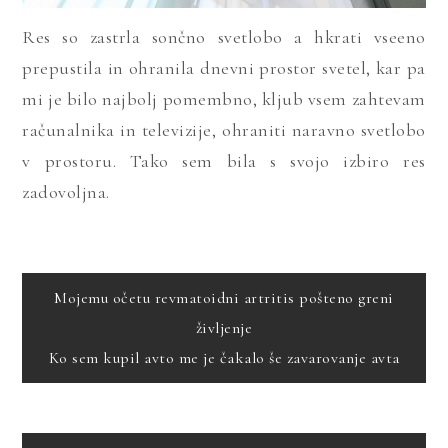
Res so zastrla sončno svetlobo a hkrati vseeno
prepustila in ohranila dnevni prostor svetel, kar pa
mi je bilo najbolj pomembno, kljub vsem zahtevam
računalnika in televizije, ohraniti naravno svetlobo
v prostoru. Tako sem bila s svojo izbiro res
zadovoljna.
Navigacija
Mojemu očetu revmatoidni artritis pošteno greni
življenje
prispevka
Ko sem kupil avto me je čakalo še zavarovanje avta