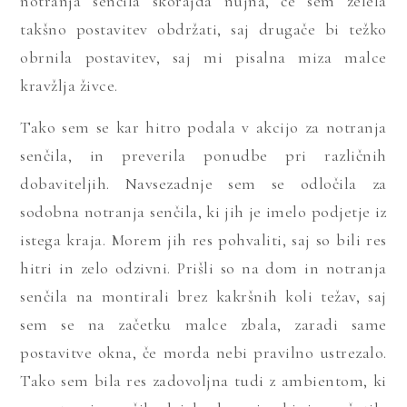
notranja senčila skorajda nujna, če sem želela
takšno postavitev obdržati, saj drugače bi težko
obrnila postavitev, saj mi pisalna miza malce
kravžlja živce.
Tako sem se kar hitro podala v akcijo za notranja
senčila, in preverila ponudbe pri različnih
dobaviteljih. Navsezadnje sem se odločila za
sodobna notranja senčila, ki jih je imelo podjetje iz
istega kraja. Morem jih res pohvaliti, saj so bili res
hitri in zelo odzivni. Prišli so na dom in notranja
senčila na montirali brez kakršnih koli težav, saj
sem se na začetku malce zbala, zaradi same
postavitve okna, če morda nebi pravilno ustrezalo.
Tako sem bila res zadovoljna tudi z ambientom, ki