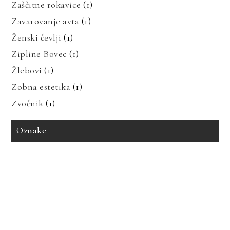
Zaščitne rokavice
(1)
Zavarovanje avta
(1)
Ženski čevlji
(1)
Zipline Bovec
(1)
Žlebovi
(1)
Zobna estetika
(1)
Zvočnik
(1)
Oznake
avto zavarovanje
bioenergija
bolezni in prehrana
bolečine v mišicah
dedne bolezni
geotermalna energija
glavobol
gosti lasje
imitacija marmorja
izdelava tiskanih vezij
izpadanje las
karantena