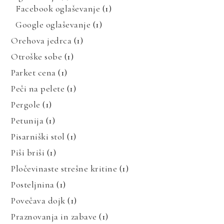
Facebook oglaševanje
(1)
Google oglaševanje
(1)
Orehova jedrca
(1)
Otroške sobe
(1)
Parket cena
(1)
Peči na pelete
(1)
Pergole
(1)
Petunija
(1)
Pisarniški stol
(1)
Piši briši
(1)
Pločevinaste strešne kritine
(1)
Posteljnina
(1)
Povečava dojk
(1)
Praznovanja in zabave
(1)