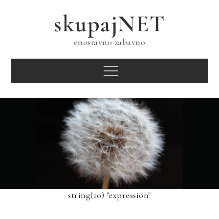
Skip
skupajNET
to
content
enostavno zabavno
Menu
string(10) "expression"