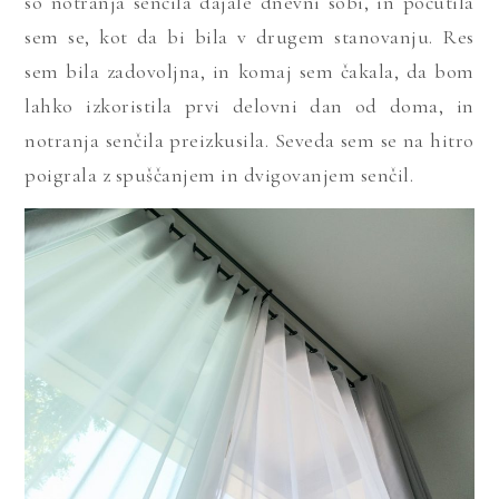
so notranja senčila dajale dnevni sobi, in počutila
sem se, kot da bi bila v drugem stanovanju. Res
sem bila zadovoljna, in komaj sem čakala, da bom
lahko izkoristila prvi delovni dan od doma, in
notranja senčila preizkusila. Seveda sem se na hitro
poigrala z spuščanjem in dvigovanjem senčil.